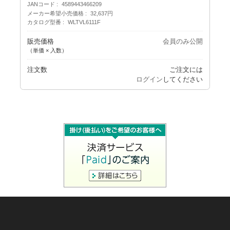
JANコード
4589443466209
メーカー希望小売価格
32,637円
カタログ型番
WLTVL6111F
販売価格
会員のみ公開
（単価 × 入数）
注文数
ご注文には
ログイン
してください