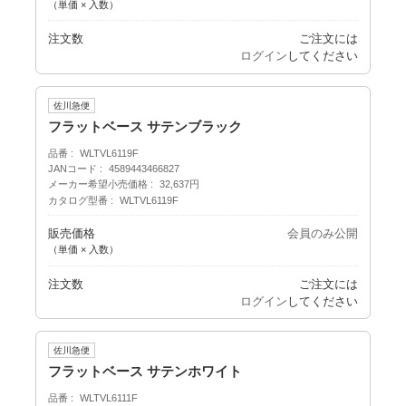
（単価 × 入数）
注文数
ご注文には
ログイン
してください
佐川急便
フラットベース サテンブラック
品番
WLTVL6119F
JANコード
4589443466827
メーカー希望小売価格
32,637円
カタログ型番
WLTVL6119F
販売価格
会員のみ公開
（単価 × 入数）
注文数
ご注文には
ログイン
してください
佐川急便
フラットベース サテンホワイト
品番
WLTVL6111F