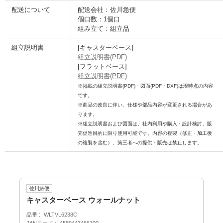
配送について
配送会社：佐川急便
個口数：1個口
組み立て：組立品
組立説明書
[キャスターベース]
組立説明書(PDF)
[フラットベース]
組立説明書(PDF)
※掲載の組立説明書(PDF)・図面(PDF・DXF)は現時点の内容
です。
※商品の改良に伴い、仕様や部品内容が変更される場合があ
ります。
※組立説明書および図面は、社内利用や購入・設計検討、販
売促進目的に限り使用可能です。内容の複製（修正・加工後
の複製を含む）、第三者への提供・販売は禁止します。
佐川急便
キャスターベース ウォールナット
品番
WLTVL6238C