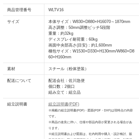
商品管理番号
WLTV16
サイズ
本体サイズ：W830×D880×H16070～1870mm
高さ調整：50mm調整ピッチ5段階
重量：約32kg
ディスプレイ耐荷重：60kg
画面中央部高さ(目安)：約1,600mm
梱包サイズ：W1530×D330×H130mm/W860×D8
60×H160mm
素材
スチール（粉体塗装）
配送について
配送会社：佐川急便
個口数：2個口
組み立て：組立品
組立説明書
組立説明書(PDF)
※掲載の組立説明書(PDF)・図面(PDF・DXF)は現時点の内容
です。
※商品の改良に伴い、仕様や部品内容が変更される場合があ
ります。
※組立説明書および図面は、社内利用や購入・設計検討、販