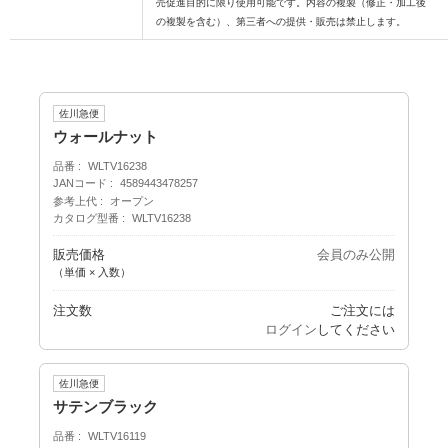
売促進目的に限り使用可能です。内容の複製（修正・加工後
の複製を含む）、第三者への提供・販売は禁止します。
佐川急便
ウォールナット
品番
WLTV16238
JANコード
4589443478257
参考上代
オープン
カタログ型番
WLTV16238
販売価格
会員のみ公開
（単価 × 入数）
注文数
ご注文には
ログイン
してください
佐川急便
サテンブラック
品番
WLTV16119