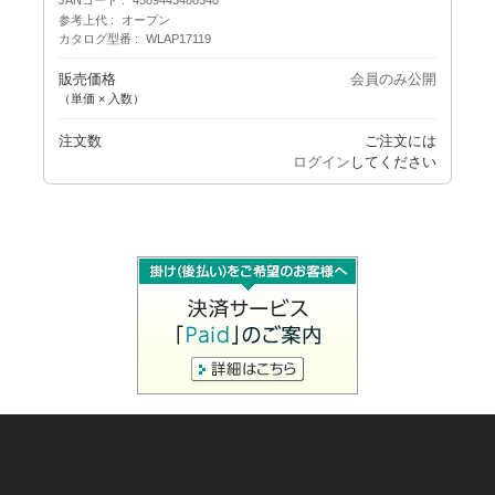
JANコード
4589443480540
参考上代
オープン
カタログ型番
WLAP17119
販売価格
会員のみ公開
（単価 × 入数）
注文数
ご注文には
ログイン
してください