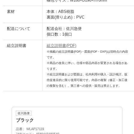
梱包サイズ：W160×D190×H70mm
素材
本体：ABS樹脂
裏面(滑り止め)：PVC
配送について
配送会社：佐川急便
個口数：1個口
組立説明書
組立説明書(PDF)
※掲載の組立説明書(PDF)・図面(PDF・DXF)は現時点の内容
です。
※商品の改良に伴い、仕様や部品内容が変更される場合があ
ります。
※組立説明書および図面は、社内利用や購入・設計検討、販
売促進目的に限り使用可能です。内容の複製（修正・加工後
の複製を含む）、第三者への提供・販売は禁止します。
佐川急便
ブラック
品番
WLAP17119